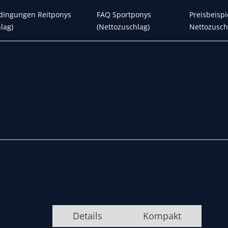
dingungen Reitponys
FAQ Sportponys
Preisbeispi
lag)
(Nettozuschlag)
Nettozusch
Details
Kompakt